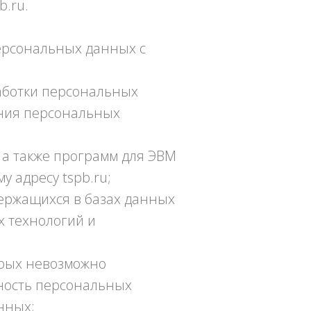
b.ru.
ерсональных данных с
аботки персональных
ения персональных
 а также программ для ЭВМ
у адресу tspb.ru;
ержащихся в базах данных
 технологий и
орых невозможно
ность персональных
нных;