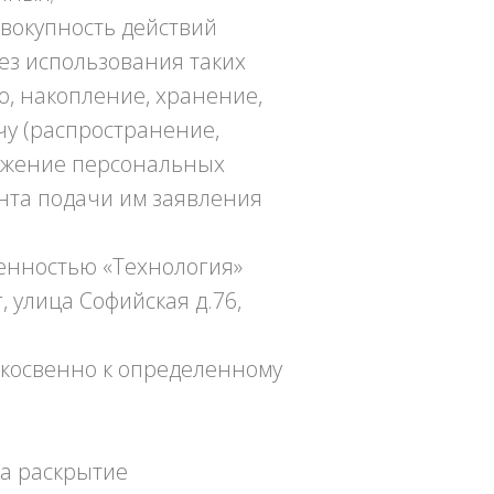
овокупность действий
ез использования таких
ю, накопление, хранение,
чу (распространение,
тожение персональных
нта подачи им заявления
венностью «Технология»
, улица Софийская д.76,
 косвенно к определенному
на раскрытие