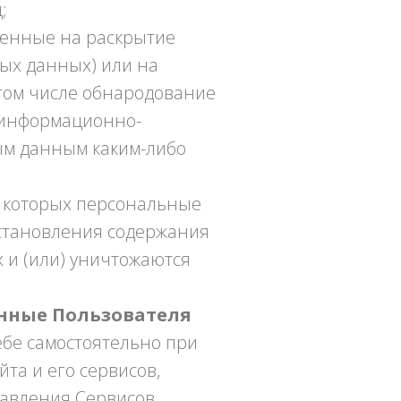
;
ленные на раскрытие
ых данных) или на
том числе обнародование
 информационно-
ым данным каким-либо
е которых персональные
становления содержания
и (или) уничтожаются
анные Пользователя
ебе самостоятельно при
та и его сервисов,
тавления Сервисов